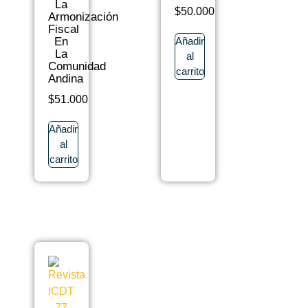
La
$
50.000
Armonización
Fiscal
Añadir
En
La
al
Comunidad
carrito
Andina
$
51.000
Añadir
al
carrito