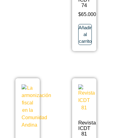
74
$
65.000
Añadir
al
carrito
Revista
ICDT
81