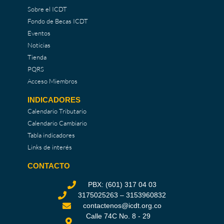
Sobre el ICDT
Fondo de Becas ICDT
Eventos
Noticias
Tienda
PQRS
Acceso Miembros
INDICADORES
Calendario Tributario
Calendario Cambiario
Tabla indicadores
Links de interés
CONTACTO
PBX: (601) 317 04 03
3175025263 – 3153960832
contactenos@icdt.org.co
Calle 74C No. 8 - 29