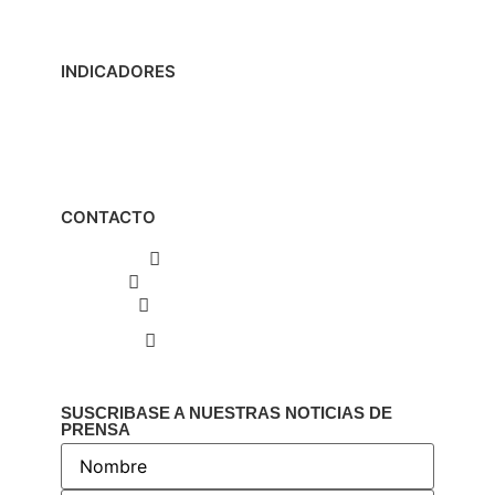
PQRS
Acceso Miembros
INDICADORES
Calendario Tributario
Calendario Cambiario
Tabla indicadores
Links de interés
CONTACTO
PBX: (601) 317 04 03
3175025263 – 3153960832
contactenos@icdt.org.co
Calle 74C No. 8 - 29
Bogotá D.C., Colombia
SUSCRIBASE A NUESTRAS NOTICIAS DE
PRENSA