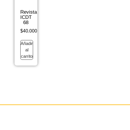
Revista
ICDT
68
$
40.000
Añadir
al
carrito