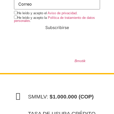
He leído y acepto el
Aviso de privacidad
.
He leído y acepto la
Política de tratamiento de datos
personales
.
Subscribirse
ICDT © 2024 Todos Los Derechos
Reservados | Developed By
Bmotik
SMMLV:
$1.000.000 (COP)
TASA DE USURA CRÉDITO