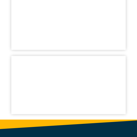
Versión aprobada en Asamblea General
Ordinaria del 22 de junio de 2023
Versión aprobada en Asamblea General
Extraordinaria del 14 de mayo de 2020.