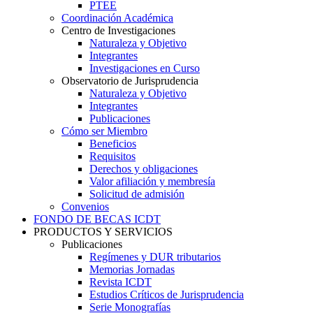
PTEE
Coordinación Académica
Centro de Investigaciones
Naturaleza y Objetivo
Integrantes
Investigaciones en Curso
Observatorio de Jurisprudencia
Naturaleza y Objetivo
Integrantes
Publicaciones
Cómo ser Miembro
Beneficios
Requisitos
Derechos y obligaciones
Valor afiliación y membresía​
Solicitud de admisión
Convenios
FONDO DE BECAS ICDT
PRODUCTOS Y SERVICIOS
Publicaciones
Regímenes y DUR tributarios
Memorias Jornadas
Revista ICDT
Estudios Críticos de Jurisprudencia
Serie Monografías