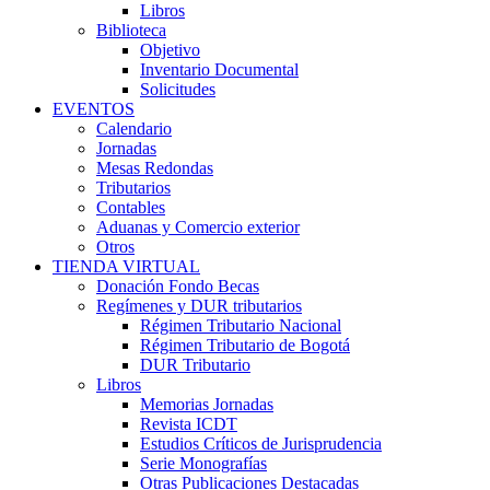
Libros
Biblioteca
Objetivo
Inventario Documental
Solicitudes
EVENTOS
Calendario
Jornadas
Mesas Redondas
Tributarios
Contables
Aduanas y Comercio exterior
Otros
TIENDA VIRTUAL
Donación Fondo Becas
Regímenes y DUR tributarios
Régimen Tributario Nacional
Régimen Tributario de Bogotá
DUR Tributario
Libros
Memorias Jornadas
Revista ICDT
Estudios Críticos de Jurisprudencia
Serie Monografías
Otras Publicaciones Destacadas