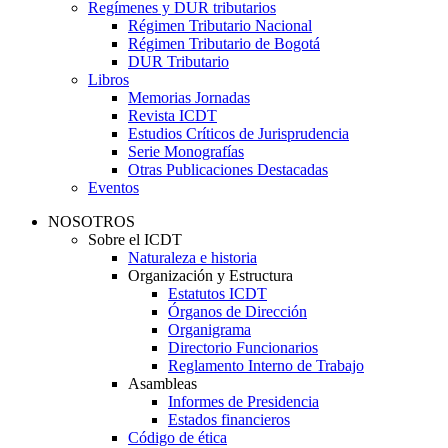
Regímenes y DUR tributarios
Régimen Tributario Nacional
Régimen Tributario de Bogotá
DUR Tributario
Libros
Memorias Jornadas
Revista ICDT
Estudios Críticos de Jurisprudencia
Serie Monografías
Otras Publicaciones Destacadas
Eventos
NOSOTROS
Sobre el ICDT
Naturaleza e historia
Organización y Estructura
Estatutos ICDT
Órganos de Dirección
Organigrama
Directorio Funcionarios
Reglamento Interno de Trabajo
Asambleas
Informes de Presidencia
Estados financieros
Código de ética