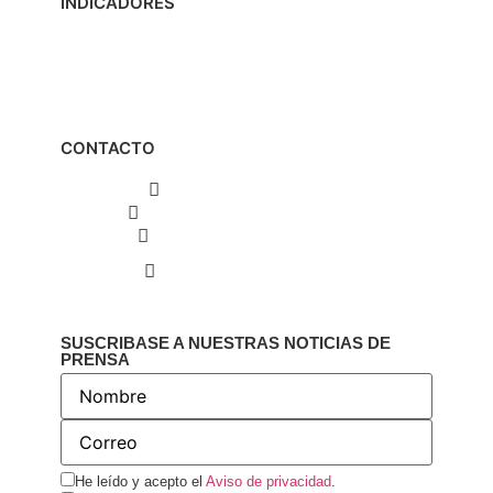
INDICADORES
Calendario Tributario
Calendario Cambiario
Tabla indicadores
Links de interés
CONTACTO
PBX: (601) 317 04 03
3175025263 – 3153960832
contactenos@icdt.org.co
Calle 74C No. 8 - 29
Bogotá D.C., Colombia
SUSCRIBASE A NUESTRAS NOTICIAS DE
PRENSA
He leído y acepto el
Aviso de privacidad
.