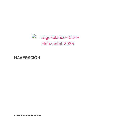
NAVEGACIÓN
Inicio
Sobre el ICDT
Fondo de Becas ICDT
Eventos
Noticias
Tienda
PQRS
Acceso Miembros