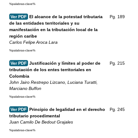
%palabras-clave%
Ver PDF
El alcance de la potestad tributaria
Pg. 189
de las entidades territoriales y su
manifestación en la tributación local de la
región caribe
Carlos Felipe Aroca Lara
%palabras-clave%
Ver PDF
Justificación y límites al poder de
Pg. 215
tributación de los entes territoriales en
Colombia
John Jairo Restrepo Lizcano, Luciana Turatti,
Marciano Buffon
%palabras-clave%
Ver PDF
Principio de legalidad en el derecho
Pg. 245
tributario procedimental
Juan Camilo De Bedout Grajales
%palabras-clave%