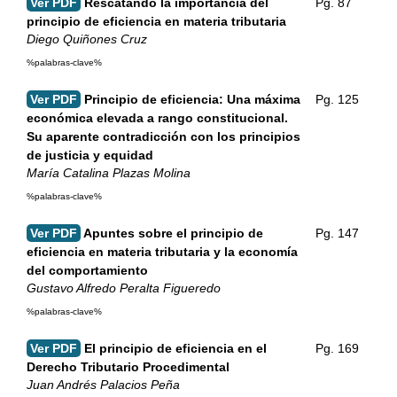
Ver PDF
Rescatando la importancia del
Pg. 87
principio de eficiencia en materia tributaria
Diego Quiñones Cruz
%palabras-clave%
Ver PDF
Principio de eficiencia: Una máxima
Pg. 125
económica elevada a rango constitucional.
Su aparente contradicción con los principios
de justicia y equidad
María Catalina Plazas Molina
%palabras-clave%
Ver PDF
Apuntes sobre el principio de
Pg. 147
eficiencia en materia tributaria y la economía
del comportamiento
Gustavo Alfredo Peralta Figueredo
%palabras-clave%
Ver PDF
El principio de eficiencia en el
Pg. 169
Derecho Tributario Procedimental
Juan Andrés Palacios Peña