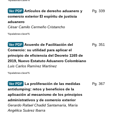
%palabras-clave%
Ver PDF
Artículos de derecho aduanero y
Pg. 339
comercio exterior El espíritu de justicia
aduanero
César Camilo Cermeño Cristancho
%palabras-clave%
Ver PDF
Acuerdo de Facilitación del
Pg. 351
Comercio: su utilidad para aplicar el
principio de eficiencia del Decreto 1165 de
2019, Nuevo Estatuto Aduanero Colombiano
Luis Carlos Ramírez Martínez
%palabras-clave%
Ver PDF
La proliferación de las medidas
Pg. 367
antidumping: retos y beneficios de la
aplicación al mecanismo de los principios
administrativos y de comercio exterior
Gerardo Rafael Chadid Santamaría, María
Angélica Suárez Ibarra