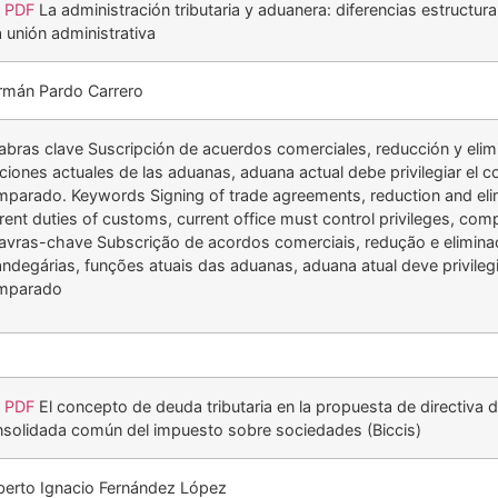
r PDF
La administración tributaria y aduanera: diferencias estructur
 unión administrativa
rmán Pardo Carrero
abras clave Suscripción de acuerdos comerciales, reducción y elim
ciones actuales de las aduanas, aduana actual debe privilegiar el c
parado. Keywords Signing of trade agreements, reduction and elimi
rent duties of customs, current office must control privileges, comp
avras-chave Subscrição de acordos comerciais, redução e elimina
andegárias, funções atuais das aduanas, aduana atual deve privilegia
mparado
r PDF
El concepto de deuda tributaria en la propuesta de directiva 
solidada común del impuesto sobre sociedades (Biccis)
erto Ignacio Fernández López