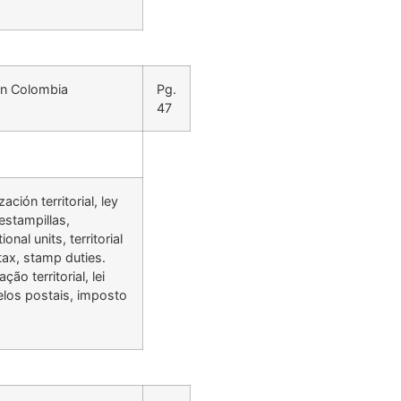
 en Colombia
Pg.
47
ación territorial, ley
estampillas,
al units, territorial
 tax, stamp duties.
ão territorial, lei
elos postais, imposto