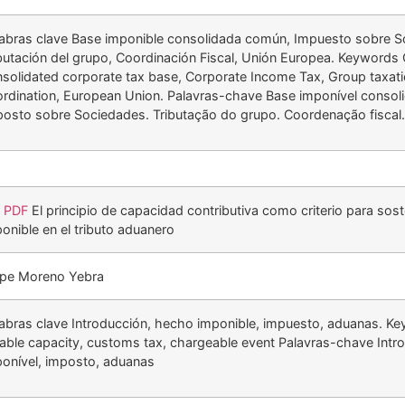
abras clave Base imponible consolidada común, Impuesto sobre S
butación del grupo, Coordinación Fiscal, Unión Europea. Keywor
solidated corporate tax base, Corporate Income Tax, Group taxatio
rdination, European Union. Palavras-chave Base imponível conso
osto sobre Sociedades. Tributação do grupo. Coordenação fiscal.
r PDF
El principio de capacidad contributiva como criterio para sos
onible en el tributo aduanero
ipe Moreno Yebra
abras clave Introducción, hecho imponible, impuesto, aduanas. Key
able capacity, customs tax, chargeable event Palavras-chave Intr
onível, imposto, aduanas