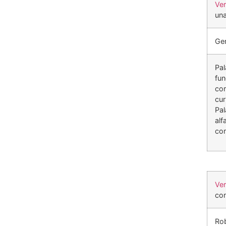
Ve
una
Ge
Pal
fun
com
cur
Pal
alf
co
Ve
con
Rob