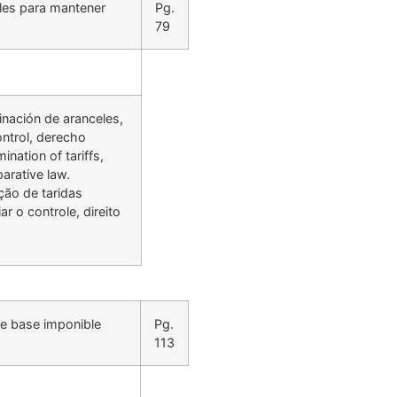
ales para mantener
Pg.
79
inación de aranceles,
ontrol, derecho
nation of tariffs,
arative law.
ção de taridas
r o controle, direito
de base imponible
Pg.
113