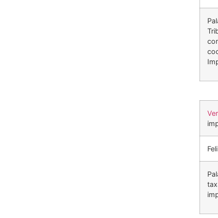
Pal
Tri
con
coo
Imp
Ve
imp
Fel
Pal
tax
imp