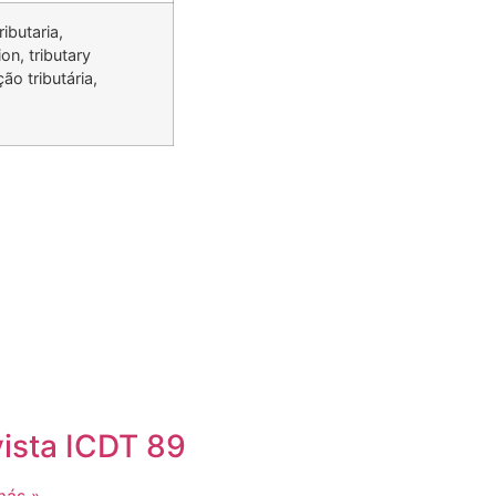
ibutaria,
on, tributary
ão tributária,
ista ICDT 89