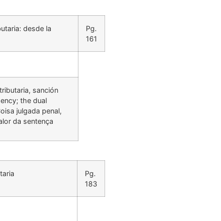
utaria: desde la
Pg.
161
ributaria, sanción
dency; the dual
oisa julgada penal,
valor da sentença
taria
Pg.
183