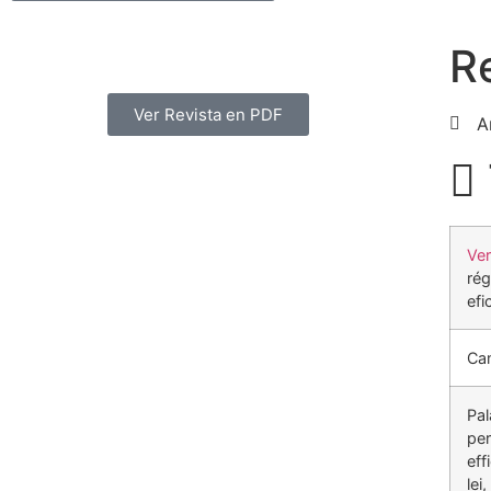
R
Ver Revista en PDF
A
Ve
rég
efi
Cam
Pal
per
eff
lei