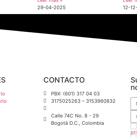
Leer más »
Leer 
29-04-2025
12-12
ES
CONTACTO
S
n
rio
PBX: (601) 317 04 03
rio
3175025263 – 3153960832
contactenos@icdt.org.co
Calle 74C No. 8 - 29
Bogotá D.C., Colombia
pr