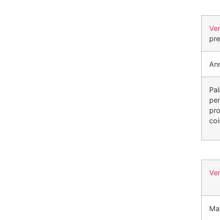
Ve
pre
Ann
Pal
pen
pro
coi
Ve
Mar