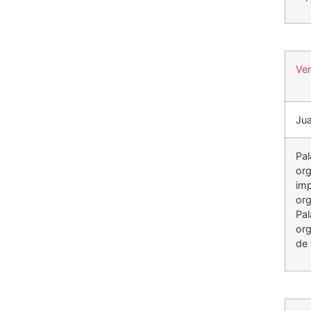
Ve
Jua
Pal
org
imp
org
Pal
org
de 