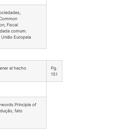
ociedades,
ds Common
n, Fiscal
lidada comum.
 União Europeia
tener el hecho
Pg.
151
words Principle of
odução, fato