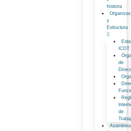
historia
Organizac
y
Estructura
Esta
ICDT
Órg
de
Direc
Org
Dire
Funci
Reg
Intern
de
Traba
Asamblea