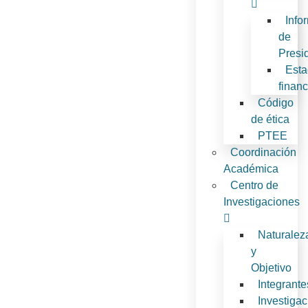
Info
de
Presi
Est
financ
Código
de ética
PTEE
Coordinación
Académica
Centro de
Investigaciones
Naturalez
y
Objetivo
Integrante
Investiga