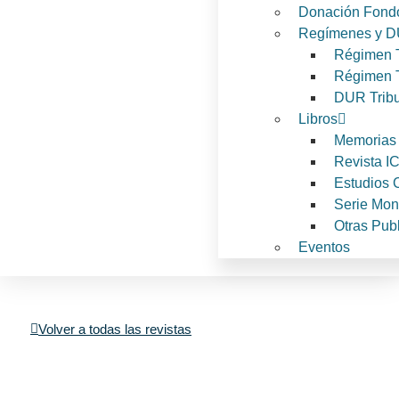
Donación Fond
Regímenes y DU
Régimen T
Régimen T
DUR Tribu
Libros
Memorias
Revista I
Estudios C
Serie Mon
Otras Pub
Eventos
Volver a todas las revistas