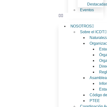
Destacada
Eventos
NOSOTROS
Sobre el ICDT
Naturaleza
Organizac
Esta
Órga
Org
Dire
Regl
Asamblea
Info
Esta
Código de
PTEE
Coordinación 