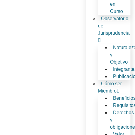
en
Curso
Observatorio
de
Jurisprudencia
Naturalez
y
Objetivo
Integrante
Publicaci
Cómo ser
Miembro
Beneficio
Requisito
Derechos
y
obligacion
Valor