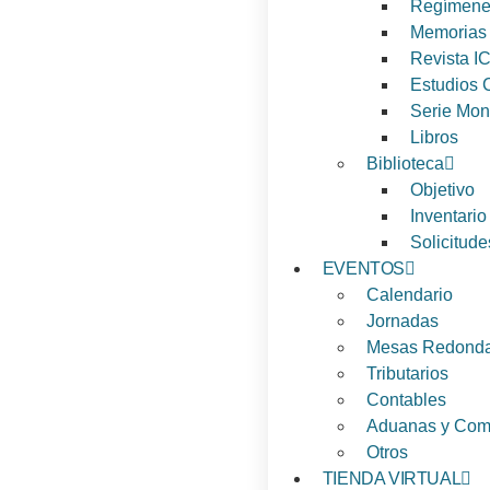
Regímenes
Memorias
Revista I
Estudios C
Serie Mon
Libros
Biblioteca
Objetivo
Inventari
Solicitude
EVENTOS
Calendario
Jornadas
Mesas Redond
Tributarios
Contables
Aduanas y Come
Otros
TIENDA VIRTUAL