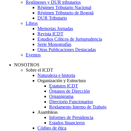
Regímenes y DUR tributarios
Régimen Tributario Nacional
Régimen Tributario de Bogotá
DUR Tributario
Libros
Memorias Jornadas
Revista ICDT
Estudios Críticos de Jurisprudencia
Serie Monografías
Otras Publicaciones Destacadas
Eventos
NOSOTROS
Sobre el ICDT
Naturaleza e historia
Organización y Estructura
Estatutos ICDT
Órganos de Dirección
Organigrama
Directorio Funcionarios
Reglamento Interno de Trabajo
Asambleas
Informes de Presidencia
Estados financieros
Código de ética