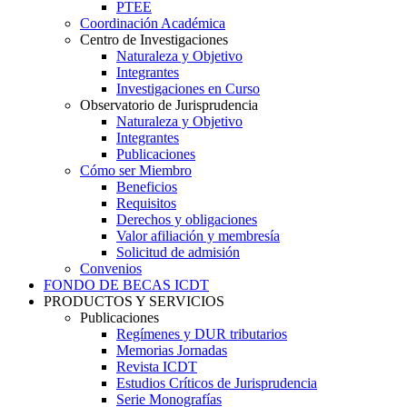
PTEE
Coordinación Académica
Centro de Investigaciones
Naturaleza y Objetivo
Integrantes
Investigaciones en Curso
Observatorio de Jurisprudencia
Naturaleza y Objetivo
Integrantes
Publicaciones
Cómo ser Miembro
Beneficios
Requisitos
Derechos y obligaciones
Valor afiliación y membresía​
Solicitud de admisión
Convenios
FONDO DE BECAS ICDT
PRODUCTOS Y SERVICIOS
Publicaciones
Regímenes y DUR tributarios
Memorias Jornadas
Revista ICDT
Estudios Críticos de Jurisprudencia
Serie Monografías