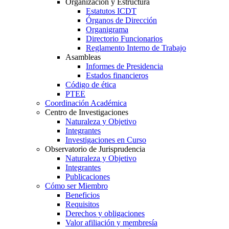
Organización y Estructura
Estatutos ICDT
Órganos de Dirección
Organigrama
Directorio Funcionarios
Reglamento Interno de Trabajo
Asambleas
Informes de Presidencia
Estados financieros
Código de ética
PTEE
Coordinación Académica
Centro de Investigaciones
Naturaleza y Objetivo
Integrantes
Investigaciones en Curso
Observatorio de Jurisprudencia
Naturaleza y Objetivo
Integrantes
Publicaciones
Cómo ser Miembro
Beneficios
Requisitos
Derechos y obligaciones
Valor afiliación y membresía​