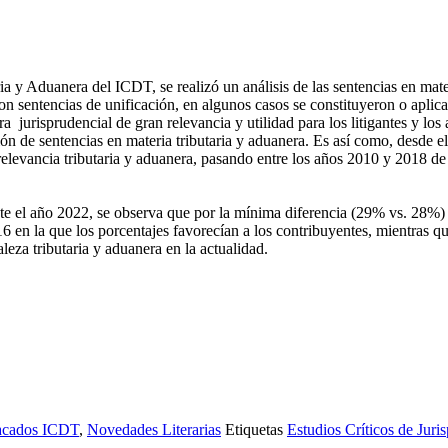
ia y Aduanera del ICDT, se realizó un análisis de las sentencias en mate
on sentencias de unificación, en algunos casos se constituyeron o aplica
a jurisprudencial de gran relevancia y utilidad para los litigantes y los
 de sentencias en materia tributaria y aduanera. Es así como, desde el
elevancia tributaria y aduanera, pasando entre los años 2010 y 2018 d
e el año 2022, se observa que por la mínima diferencia (29% vs. 28%) la
 en la que los porcentajes favorecían a los contribuyentes, mientras qu
eza tributaria y aduanera en la actualidad.
tacados ICDT
,
Novedades Literarias
Etiquetas
Estudios Críticos de Juri