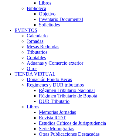
Libros
Biblioteca
Objetivo
Inventario Documental
Solicitudes
EVENTOS
Calendario
Jornadas
Mesas Redondas
Tributarios
Contables
Aduanas y Comercio exterior
Otros
TIENDA VIRTUAL
Donación Fondo Becas
Regímenes y DUR tributarios
Régimen Tributario Nacional
Régimen Tributario de Bogotá
DUR Tributario
Libros
Memorias Jornadas
Revista ICDT
Estudios Críticos de Jurisprudencia
Serie Monografías
Otras Publicaciones Destacadas