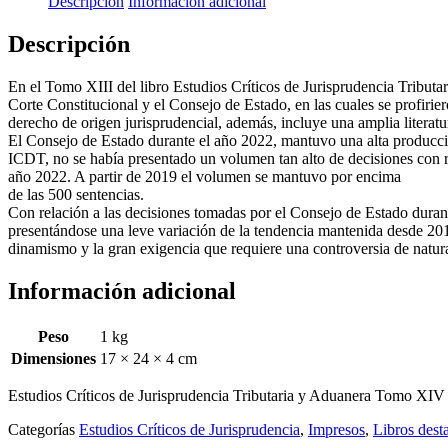
Descripción
Información adicional
Tributaria
y
Descripción
Aduanera
Tomo
En el Tomo XIII del libro Estudios Críticos de Jurisprudencia Tributar
XIV
Corte Constitucional y el Consejo de Estado, en las cuales se profirier
cantidad
derecho de origen jurisprudencial, además, incluye una amplia literatur
El Consejo de Estado durante el año 2022, mantuvo una alta producción
ICDT, no se había presentado un volumen tan alto de decisiones con r
año 2022. A partir de 2019 el volumen se mantuvo por encima
de las 500 sentencias.
Con relación a las decisiones tomadas por el Consejo de Estado durant
presentándose una leve variación de la tendencia mantenida desde 2016
dinamismo y la gran exigencia que requiere una controversia de natural
Información adicional
Peso
1 kg
Dimensiones
17 × 24 × 4 cm
Estudios Críticos de Jurisprudencia Tributaria y Aduanera Tomo XIV
Categorías
Estudios Críticos de Jurisprudencia
,
Impresos
,
Libros des