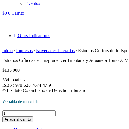
Eventos
$
0
0
Carrito
Otros Indicadores
Inicio
/
Impresos
/
Novedades Literarias
/ Estudios Críticos de Juris
Estudios Críticos de Jurisprudencia Tributaria y Aduanera Tomo XIV
$
135.000
334 páginas
ISBN: 978-628-7674-47-9
© Instituto Colombiano de Derecho Tributario
Ver tabla de contenido
Estudios
Críticos
Añadir al carrito
de
Jurisprudencia