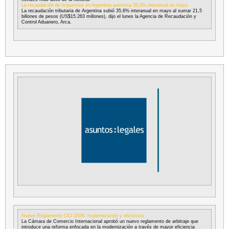
La recaudación de impuestos en Argentina aumenta 35,6% interanual en mayo
La recaudación tributaria de Argentina subió 35,6% interanual en mayo al sumar 21,5
billones de pesos (US$15.263 millones), dijo el lunes la Agencia de Recaudación y
Control Aduanero, Arca.
Nuevo Reglamento CCI 2026: modernización y eficiencia
La Cámara de Comercio Internacional aprobó un nuevo reglamento de arbitraje que
introduce una reforma enfocada en la modernización a través de mayor eficiencia