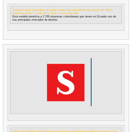
Comercio entre Colombia y Ecuador respira tras eliminación de arancel del 100 %:
trasfondo político, costo de la crisis y lo que aún falta
Esta medida beneficia a 2.700 empresas colombianas que tienen en Ecuador uno de
sus principales mercados de destino.
Precio del petróleo podría favorecer al próximo presidente en medio de la aguda crisis