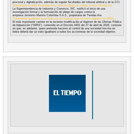
procesal y digitalización, además de regular facultades del tribunal arbitral y de la CCI.
Superindustria abrió investigación y formuló pliego de cargos contra Tiendas Ara
La Superintendencia de Industria y Comercio, SIC, notificó el inicio de una
investigación formal y la formulación de pliego de cargos contra la
empresa Jerónimo Martins Colombia S.A.S., propietaria de Tiendas Ara.
Tratamiento igualitario para todos los accionistas bajo el nuevo régimen de OPAS
El más importante cambio en la reciente modificación al régimen de las Ofertas Pública
de Adquisición (“OPAS”), contenido en el Decreto 0451 del 27 de abril de 2026, consiste
en que, en adelante, quien pretenda hacerse al control de una sociedad inscrita en
bolsa deberá dar un trato igualitario a todos los accionistas de la sociedad objetivo.