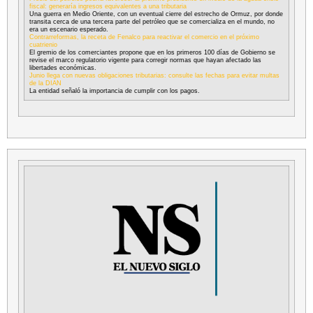
fiscal: generaría ingresos equivalentes a una tributaria
Una guerra en Medio Oriente, con un eventual cierre del estrecho de Ormuz, por donde
transita cerca de una tercera parte del petróleo que se comercializa en el mundo, no
era un escenario esperado.
Contrarreformas, la receta de Fenalco para reactivar el comercio en el próximo
cuatrienio
El gremio de los comerciantes propone que en los primeros 100 días de Gobierno se
revise el marco regulatorio vigente para corregir normas que hayan afectado las
libertades económicas.
Junio llega con nuevas obligaciones tributarias: consulte las fechas para evitar multas
de la DIAN
La entidad señaló la importancia de cumplir con los pagos.