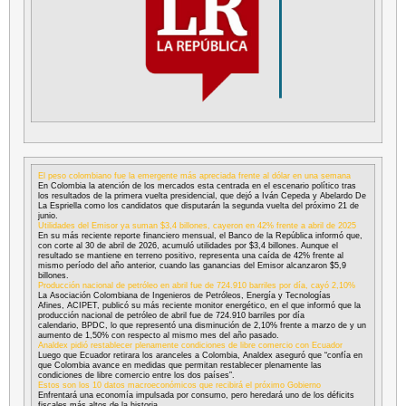
El peso colombiano fue la emergente más apreciada frente al dólar en una semana
En Colombia la atención de los mercados esta centrada en el escenario político tras
los resultados de la primera vuelta presidencial, que dejó a Iván Cepeda y Abelardo De
La Espriella como los candidatos que disputarán la segunda vuelta del próximo 21 de
junio.
Utilidades del Emisor ya suman $3,4 billones, cayeron en 42% frente a abril de 2025
En su más reciente reporte financiero mensual, el Banco de la República informó que,
con corte al 30 de abril de 2026, acumuló utilidades por $3,4 billones. Aunque el
resultado se mantiene en terreno positivo, representa una caída de 42% frente al
mismo período del año anterior, cuando las ganancias del Emisor alcanzaron $5,9
billones.
Producción nacional de petróleo en abril fue de 724.910 barriles por día, cayó 2,10%
La Asociación Colombiana de Ingenieros de Petróleos, Energía y Tecnologías
Afines, ACIPET, publicó su más reciente monitor energético, en el que informó que la
producción nacional de petróleo de abril fue de 724.910 barriles por día
calendario, BPDC, lo que representó una disminución de 2,10% frente a marzo de y un
aumento de 1,50% con respecto al mismo mes del año pasado.
Analdex pidió restablecer plenamente condiciones de libre comercio con Ecuador
Luego que Ecuador retirara los aranceles a Colombia, Analdex aseguró que “confía en
que Colombia avance en medidas que permitan restablecer plenamente las
condiciones de libre comercio entre los dos países”.
Estos son los 10 datos macroeconómicos que recibirá el próximo Gobierno
Enfrentará una economía impulsada por consumo, pero heredará uno de los déficits
fiscales más altos de la historia.