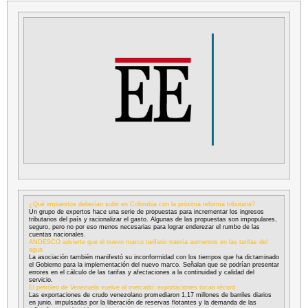
¿Qué impuestos deberían subir en Colombia con la próxima reforma tributaria?
Un grupo de expertos hace una serie de propuestas para incrementar los ingresos
tributarios del país y racionalizar el gasto. Algunas de las propuestas son impopulares,
seguro, pero no por eso menos necesarias para lograr enderezar el rumbo de las
cuentas nacionales.
ANDESCO advierte que el nuevo marco tarifario traería aumentos en las tarifas del
agua
La asociación también manifestó su inconformidad con los tiempos que ha dictaminado
el Gobierno para la implementación del nuevo marco. Señalan que se podrían presentar
errores en el cálculo de las tarifas y afectaciones a la continuidad y calidad del
servicio.
El petróleo de Venezuela vuelve al mercado: exportaciones tocan récord
Las exportaciones de crudo venezolano promediaron 1,17 millones de barriles diarios
en junio, impulsadas por la liberación de reservas flotantes y la demanda de las