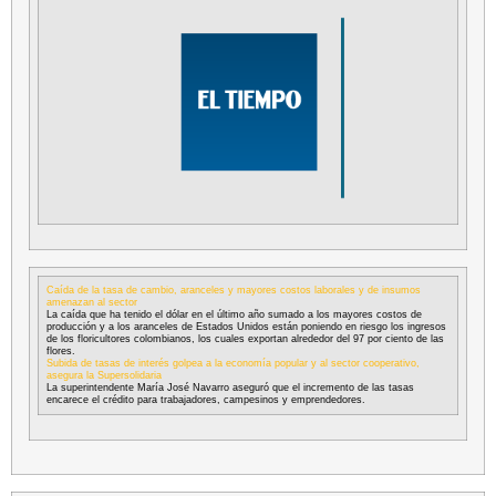
Caída de la tasa de cambio, aranceles y mayores costos laborales y de insumos
amenazan al sector
La caída que ha tenido el dólar en el último año sumado a los mayores costos de
producción y a los aranceles de Estados Unidos están poniendo en riesgo los ingresos
de los floricultores colombianos, los cuales exportan alrededor del 97 por ciento de las
flores.
Subida de tasas de interés golpea a la economía popular y al sector cooperativo,
asegura la Supersolidaria
La superintendente María José Navarro aseguró que el incremento de las tasas
encarece el crédito para trabajadores, campesinos y emprendedores.