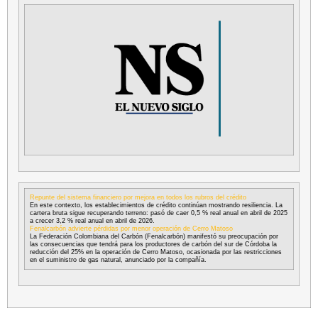
Repunte del sistema financiero por mejora en todos los rubros del crédito
En este contexto, los establecimientos de crédito continúan mostrando resiliencia. La
cartera bruta sigue recuperando terreno: pasó de caer 0,5 % real anual en abril de 2025
a crecer 3,2 % real anual en abril de 2026.
Fenalcarbón advierte pérdidas por menor operación de Cerro Matoso
La Federación Colombiana del Carbón (Fenalcarbón) manifestó su preocupación por
las consecuencias que tendrá para los productores de carbón del sur de Córdoba la
reducción del 25% en la operación de Cerro Matoso, ocasionada por las restricciones
en el suministro de gas natural, anunciado por la compañía.