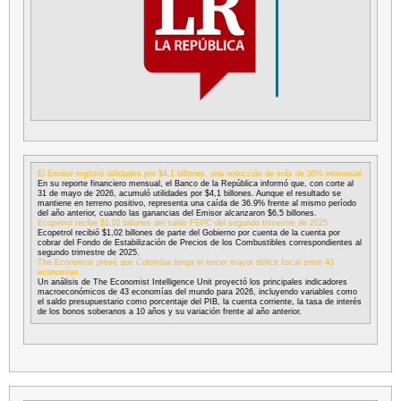
El Emisor registró utilidades por $4,1 billones, una reducción de más de 30% interanual
En su reporte financiero mensual, el Banco de la República informó que, con corte al
31 de mayo de 2026, acumuló utilidades por $4,1 billones. Aunque el resultado se
mantiene en terreno positivo, representa una caída de 36.9% frente al mismo período
del año anterior, cuando las ganancias del Emisor alcanzaron $6,5 billones.
Ecopetrol recibe $1,02 billones del saldo FEPC del segundo trimestre de 2025
Ecopetrol recibió $1,02 billones de parte del Gobierno por cuenta de la cuenta por
cobrar del Fondo de Estabilización de Precios de los Combustibles correspondientes al
segundo trimestre de 2025.
The Economist prevé que Colombia tenga el tercer mayor déficit fiscal entre 43
economías
Un análisis de The Economist Intelligence Unit proyectó los principales indicadores
macroeconómicos de 43 economías del mundo para 2026, incluyendo variables como
el saldo presupuestario como porcentaje del PIB, la cuenta corriente, la tasa de interés
de los bonos soberanos a 10 años y su variación frente al año anterior.