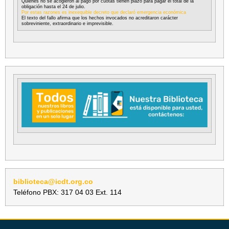
Quienes no se acogieron al pago por cuotas tienen plazo para pagar el total de la
obligación hasta el 24 de julio.
Por estas razones es inexequible decreto que declaró emergencia económica
El texto del fallo afirma que los hechos invocados no acreditaron carácter
sobreviniente, extraordinario e imprevisible.
biblioteca@icdt.org.co
Teléfono PBX: 317 04 03 Ext. 114