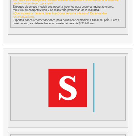
que buscan proteger; ¿por qué?
Expertos dicen que medida encarecería insumos para sectores manufactureros,
reduciría su competitividad y no resolvería problemas de la industria.
¿Qué impuestos debería tener la próxima reforma tributaria? Expertos dan
recomendaciones
Expertos hacen recomendaciones para solucionar el problema fiscal del país. Para el
próximo año, se debería hacer un ajuste de más de $ 30 billones.