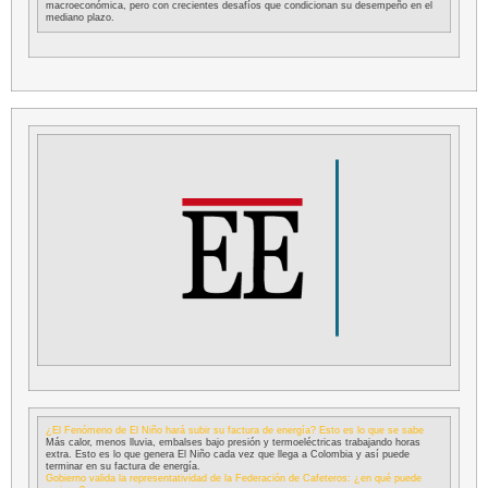
macroeconómica, pero con crecientes desafíos que condicionan su desempeño en el
mediano plazo.
¿El Fenómeno de El Niño hará subir su factura de energía? Esto es lo que se sabe
Más calor, menos lluvia, embalses bajo presión y termoeléctricas trabajando horas
extra. Esto es lo que genera El Niño cada vez que llega a Colombia y así puede
terminar en su factura de energía.
Gobierno valida la representatividad de la Federación de Cafeteros: ¿en qué puede