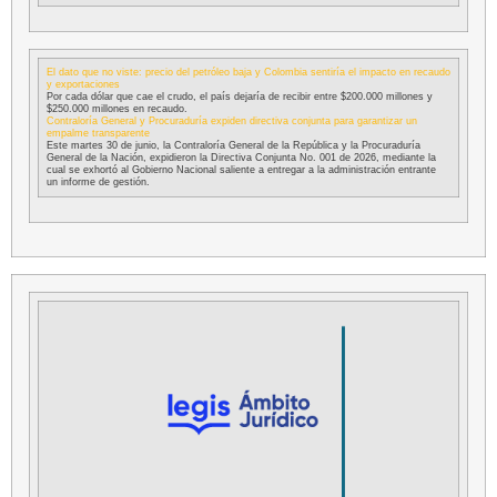
El dato que no viste: precio del petróleo baja y Colombia sentiría el impacto en recaudo
y exportaciones
Por cada dólar que cae el crudo, el país dejaría de recibir entre $200.000 millones y
$250.000 millones en recaudo.
Contraloría General y Procuraduría expiden directiva conjunta para garantizar un
empalme transparente
Este martes 30 de junio, la Contraloría General de la República y la Procuraduría
General de la Nación, expidieron la Directiva Conjunta No. 001 de 2026, mediante la
cual se exhortó al Gobierno Nacional saliente a entregar a la administración entrante
un informe de gestión.