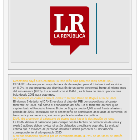
Desempleo cayó a 8% en mayo, la tasa más baja para ese mes desde 2001
El DANE Informó que en mayo la tasa de desempleo para el total nacional se ubicó
en 8,0%, lo que presenta una disminución de un punto porcentual frente al mismo mes
del año anterior (9,0%). De acuerdo con el DANE, es la tasa de desocupación más
baja desde 2001 para este mes.
Se conocerá en cuánto cerró el Producto Interno Bruto de Bogotá a fin de 2025
El viernes 3 de julio, el DANE revelará el dato del PIB correspondiente al cuarto
trimestre de 2025, así como el consolidado del año. En el trimestre anterior (julio-
septiembre), el Producto Interno Bruto de Bogotá creció 4,6% anual frente al mismo
periodo de 2024, impulsado por el desempeño de actividades asociadas al comercio, el
transporte y los servicios, así como por la administración pública.
DIAN dio a conocer el calendario de plazos para hacer la declaración de renta
La DIAN definió el calendario para cumplir con las fechas de declaración de renta y
explicó quiénes deben revisar si están obligados a realizarlo este año. La entidad
estima que 7 millones de personas naturales deben presentar su declaración
correspondiente al año gravable 2025.
Mercado financiero apuesta por un incremento hasta 11,75% de las tasas de interés
del Emisor