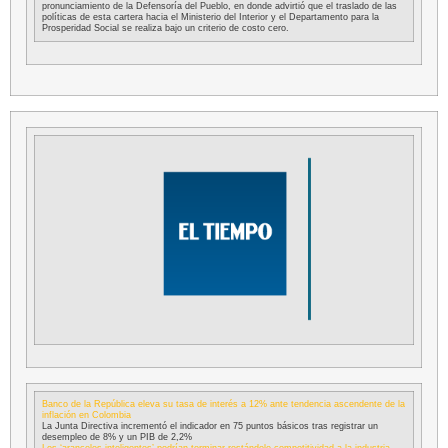
pronunciamiento de la Defensoría del Pueblo, en donde advirtió que el traslado de las
políticas de esta cartera hacia el Ministerio del Interior y el Departamento para la
Prosperidad Social se realiza bajo un criterio de costo cero.
Banco de la República eleva su tasa de interés a 12% ante tendencia ascendente de la
inflación en Colombia
La Junta Directiva incrementó el indicador en 75 puntos básicos tras registrar un
desempleo de 8% y un PIB de 2,2%
Los ‘aranceles inteligentes’ podrían terminar restándole competitividad a la industria