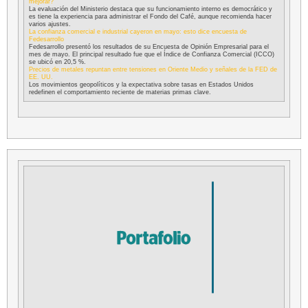
mejorar?
La evaluación del Ministerio destaca que su funcionamiento interno es democrático y
es tiene la experiencia para administrar el Fondo del Café, aunque recomienda hacer
varios ajustes.
La confianza comercial e industrial cayeron en mayo: esto dice encuesta de
Fedesarrollo
Fedesarrollo presentó los resultados de su Encuesta de Opinión Empresarial para el
mes de mayo. El principal resultado fue que el Índice de Confianza Comercial (ICCO)
se ubicó en 20,5 %.
Precios de metales repuntan entre tensiones en Oriente Medio y señales de la FED de
EE. UU.
Los movimientos geopolíticos y la expectativa sobre tasas en Estados Unidos
redefinen el comportamiento reciente de materias primas clave.