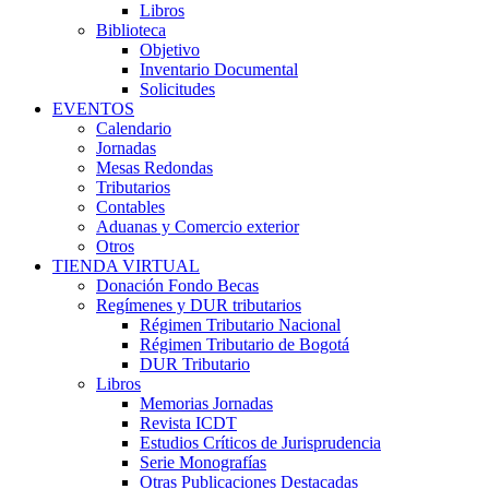
Libros
Biblioteca
Objetivo
Inventario Documental
Solicitudes
EVENTOS
Calendario
Jornadas
Mesas Redondas
Tributarios
Contables
Aduanas y Comercio exterior
Otros
TIENDA VIRTUAL
Donación Fondo Becas
Regímenes y DUR tributarios
Régimen Tributario Nacional
Régimen Tributario de Bogotá
DUR Tributario
Libros
Memorias Jornadas
Revista ICDT
Estudios Críticos de Jurisprudencia
Serie Monografías
Otras Publicaciones Destacadas