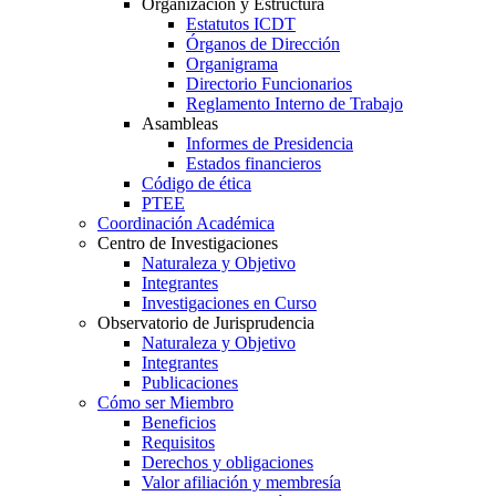
Organización y Estructura
Estatutos ICDT
Órganos de Dirección
Organigrama
Directorio Funcionarios
Reglamento Interno de Trabajo
Asambleas
Informes de Presidencia
Estados financieros
Código de ética
PTEE
Coordinación Académica
Centro de Investigaciones
Naturaleza y Objetivo
Integrantes
Investigaciones en Curso
Observatorio de Jurisprudencia
Naturaleza y Objetivo
Integrantes
Publicaciones
Cómo ser Miembro
Beneficios
Requisitos
Derechos y obligaciones
Valor afiliación y membresía​