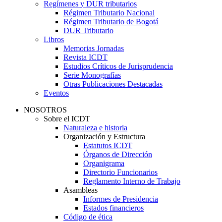
Regímenes y DUR tributarios
Régimen Tributario Nacional
Régimen Tributario de Bogotá
DUR Tributario
Libros
Memorias Jornadas
Revista ICDT
Estudios Críticos de Jurisprudencia
Serie Monografías
Otras Publicaciones Destacadas
Eventos
NOSOTROS
Sobre el ICDT
Naturaleza e historia
Organización y Estructura
Estatutos ICDT
Órganos de Dirección
Organigrama
Directorio Funcionarios
Reglamento Interno de Trabajo
Asambleas
Informes de Presidencia
Estados financieros
Código de ética