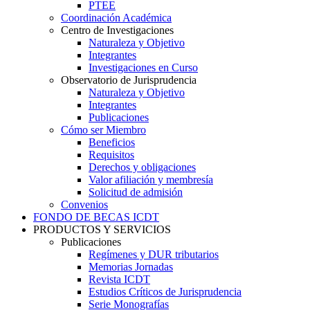
PTEE
Coordinación Académica
Centro de Investigaciones
Naturaleza y Objetivo
Integrantes
Investigaciones en Curso
Observatorio de Jurisprudencia
Naturaleza y Objetivo
Integrantes
Publicaciones
Cómo ser Miembro
Beneficios
Requisitos
Derechos y obligaciones
Valor afiliación y membresía​
Solicitud de admisión
Convenios
FONDO DE BECAS ICDT
PRODUCTOS Y SERVICIOS
Publicaciones
Regímenes y DUR tributarios
Memorias Jornadas
Revista ICDT
Estudios Críticos de Jurisprudencia
Serie Monografías