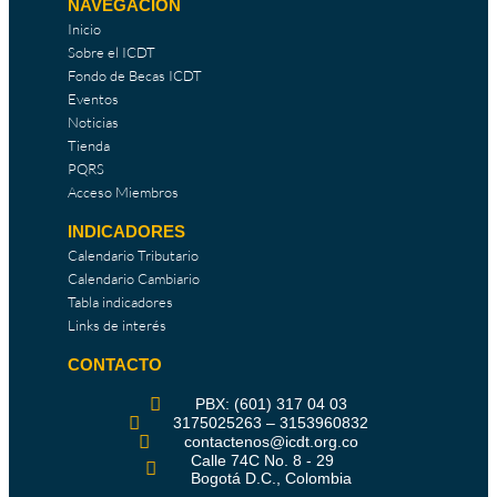
NAVEGACIÓN
Inicio
Sobre el ICDT
Fondo de Becas ICDT
Eventos
Noticias
Tienda
PQRS
Acceso Miembros
INDICADORES
Calendario Tributario
Calendario Cambiario
Tabla indicadores
Links de interés
CONTACTO
PBX: (601) 317 04 03
3175025263 – 3153960832
contactenos@icdt.org.co
Calle 74C No. 8 - 29
Bogotá D.C., Colombia